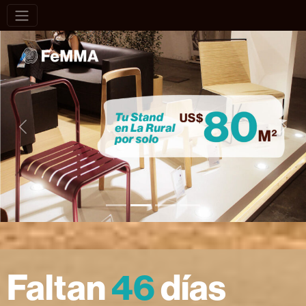
Previous
Next
Faltan
46
días